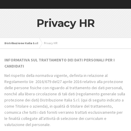
Privacy HR
Distribuzione Italia S.r.l
Privacy HR
INFORMATIVA SUL TRATTAMENTO DEI DATI PERSONALI PER I
CANDIDATI
Nel rispetto della normativa vigente, definita in relazione al
Regolamento Ue
2016/679 del27 aprile 2016 relativo alla protezione
delle persone fisiche con riguardo al trattamento dei dati personali,
nonché alla libera circolazione di tali dati (regolamento generale sulla
protezione dei dati) Distribuzione Italia S.r.l. (qui di seguito indicato a
come Titolare o azienda), in qualità di titolare del trattamento,
comunica che tutti i dati forniti verranno trattati esclusivamente per
le finalità collegate all’attività di selezione dei curriculum e
valutazione del personale.